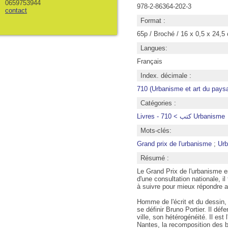
0659753944
978-2-86364-202-3
contact
Format :
65p / Broché / 16 x 0,5 x 24,5
Langues:
Français
Index. décimale :
710 (Urbanisme et art du pays
Catégories :
Livres - كتب > 710 Urbanisme
Mots-clés:
Grand prix de l'urbanisme
;
Ur
Résumé :
Le Grand Prix de l'urbanisme es
d'une consultation nationale, i
à suivre pour mieux répondre au
Homme de l'écrit et du dessin,
se définir Bruno Portier. Il déf
ville, son hétérogénéité. Il est
Nantes, la recomposition des ba