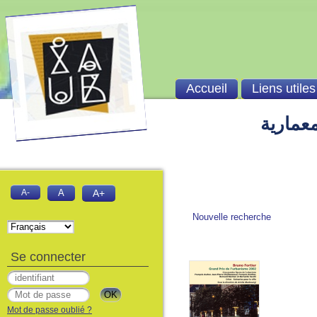
Accueil
Liens utiles
معمارية
A-
A
A+
Nouvelle recherche
Se connecter
Mot de passe oublié ?