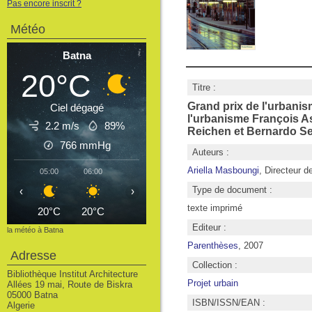
Pas encore inscrit ?
Météo
Batna
20°C
Titre :
Grand prix de l'urbanis
Ciel dégagé
l'urbanisme François A
2.2 m/s
89%
Reichen et Bernardo Secc
766
mmHg
Auteurs :
Ariella Masboungi
, Directeur d
05:00
06:00
07:00
08:00
09:00
10:00
11
Type de document :
‹
›
texte imprimé
20°C
20°C
21°C
24°C
26°C
28°C
3
Editeur :
la météo à Batna
Parenthèses
, 2007
Adresse
Collection :
Bibliothèque Institut Architecture
Projet urbain
Allées 19 mai, Route de Biskra
05000 Batna
ISBN/ISSN/EAN :
Algerie