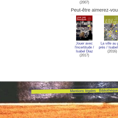
(2007)
Peut-être aimerez-vou
Jouer avec
La ville au 
l'incertitude
/
près
/
Isabel
Isabel Diaz
(2016)
(2017)
Bibliothèque 
Mentions légales