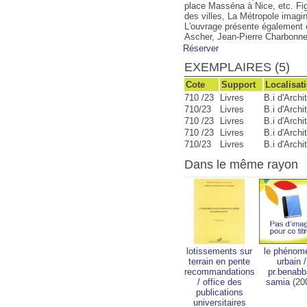
place Masséna à Nice, etc. Figur
des villes, La Métropole imagina
L'ouvrage présente également c
Ascher, Jean-Pierre Charbonne
Réserver
EXEMPLAIRES (5)
Cote
Support
Localisat
710 /23
Livres
B.i d'Archi
710/23
Livres
B.i d'Archi
710 /23
Livres
B.i d'Archi
710 /23
Livres
B.i d'Archi
710/23
Livres
B.i d'Archi
Dans le même rayon
lotissements sur
le phénom
terrain en pente
urbain
/
recommandations
pr.benabb
/
office des
samia
(20
publications
universitaires