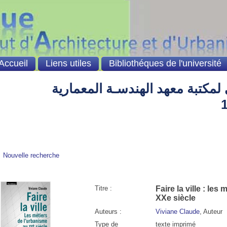
Accueil
Liens utiles
Bibliothéques de l'université
لمكتبة معهد الهندسـة المعمارية
Nouvelle recherche
Titre :
Faire la ville : les
XXe siècle
Auteurs :
Viviane Claude
, Auteur
Type de
texte imprimé