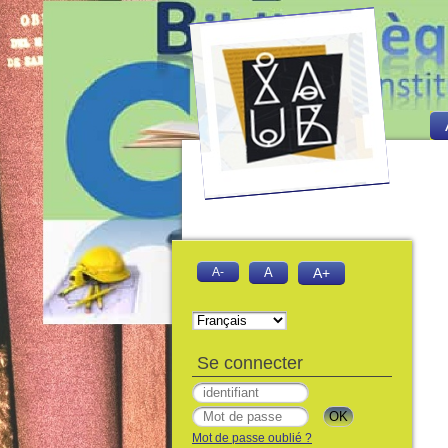
A-
A
A+
Se connecter
Mot de passe oublié ?