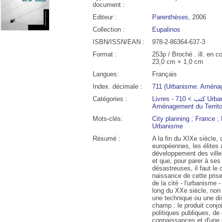
document :
Editeur :
Parenthèses
, 2006
Collection :
Eupalinos
ISBN/ISSN/EAN :
978-2-86364-637-3
Format :
253p / Broché . ill. en c
23,0 cm × 1,0 cm
Langues:
Français
Index. décimale :
711 (Urbanisme. Aménage
Catégories :
Livres - كتب > 710 Urbanisme > 711 Urbanisme,
Aménagement du Territo
Mots-clés:
City planning
;
France
;
00
09:00
10:00
11:00
12:00
13:00
14:00
15:00
Urbanisme
Résumé :
A la fin du XIXe siècle,
européennes, les élites
°C
26°C
28°C
30°C
31°C
32°C
32°C
33°
développement des ville
et que, pour parer à se
désastreuses, il faut le c
naissance de cette prise
de la cité - l'urbanisme
long du XXe siècle, no
une technique ou une d
champ : le produit conjo
politiques publiques, de 
connaissances et d'une s