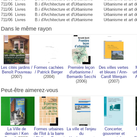
711/06
Livres
B.i d'Architecture et d'Urbanisme
Urbanisme et art 
711/06
Livres
B.i d'Architecture et d'Urbanisme
Urbanisme et art 
711/06
Livres
B.i d'Architecture et d'Urbanisme
Urbanisme et art 
711/06
Livres
B.i d'Architecture et d'Urbanisme
Urbanisme et art 
Dans le même rayon
Les cités jardins
/
Formes cachées
Première leçon
Des villes vertes
Benoît Pouvreau
/
Patrick Berger
d'urbanisme
/
et bleues
/
Ann-
ur
(2007)
(2004)
Bernardo Secchi
Caroll Werquin
A
(2006)
(2007)
Peut-être aimerez-vous
La Ville de
Formes urbaines
La ville et l'enjeu
Concerter,
demain
/
Ken
de l'îlot à la barre
du
gouverner et