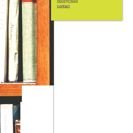
0659753944
contact