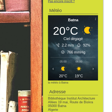
Pas encore inscrit ?
Météo
Batna
20°C
Ciel dégagé
2.2 m/s
92%
766
mmHg
05:00
06:00
07:00
08:
‹
›
20°C
19°C
21°C
24
la météo à Batna
Adresse
Bibliothèque Institut Architecture
Allées 19 mai, Route de Biskra
05000 Batna
Algerie