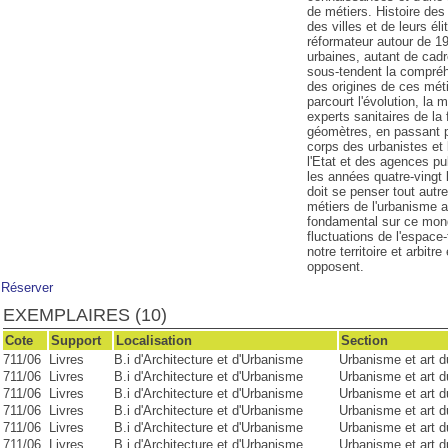
de métiers. Histoire des 
des villes et de leurs é
réformateur autour de 19
urbaines, autant de cadr
sous-tendent la compréhe
des origines de ces méti
parcourt l'évolution, la
experts sanitaires de la 
géomètres, en passant p
corps des urbanistes et l
l'Etat et des agences p
les années quatre-ving
doit se penser tout autr
métiers de l'urbanisme a
fondamental sur ce mond
fluctuations de l'espace
notre territoire et arbit
opposent.
Réserver
EXEMPLAIRES (10)
Cote
Support
Localisation
Section
711/06
Livres
B.i d'Architecture et d'Urbanisme
Urbanisme et art 
711/06
Livres
B.i d'Architecture et d'Urbanisme
Urbanisme et art 
711/06
Livres
B.i d'Architecture et d'Urbanisme
Urbanisme et art 
711/06
Livres
B.i d'Architecture et d'Urbanisme
Urbanisme et art 
711/06
Livres
B.i d'Architecture et d'Urbanisme
Urbanisme et art 
711/06
Livres
B.i d'Architecture et d'Urbanisme
Urbanisme et art 