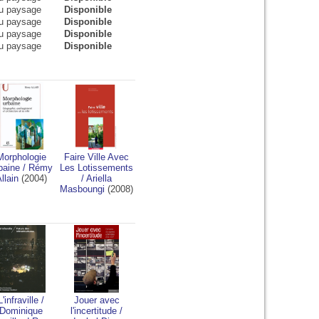
du paysage
Disponible
du paysage
Disponible
du paysage
Disponible
du paysage
Disponible
Morphologie
Faire Ville Avec
baine
/
Rémy
Les Lotissements
llain
(2004)
/
Ariella
Masboungi
(2008)
L'infraville
/
Jouer avec
Dominique
l'incertitude
/