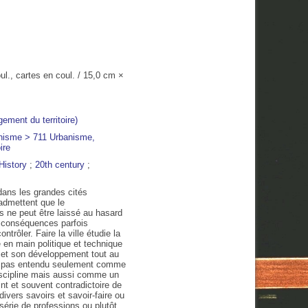
oul., cartes en coul. / 15,0 cm ×
ment du territoire)
ire
History
;
20th century
;
16:00
17:00
18:00
19:00
20:00
21:00
22:00
 dans les grandes cités
 admettent que le
C
32°C
32°C
30°C
28°C
27°C
25°C
24°C
s ne peut être laissé au hasard
s conséquences parfois
ontrôler. Faire la ville étudie la
 en main politique et technique
 - et son développement tout au
n pas entendu seulement comme
iscipline mais aussi comme un
int et souvent contradictoire de
divers savoirs et savoir-faire ou
érie de professions ou plutôt