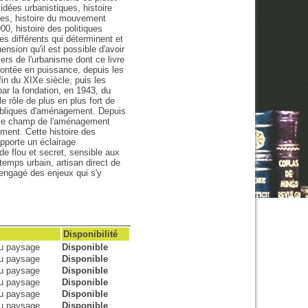
idées urbanistiques, histoire
lites, histoire du mouvement
00, histoire des politiques
es différents qui déterminent et
nsion qu'il est possible d'avoir
ers de l'urbanisme dont ce livre
 montée en puissance, depuis les
fin du XIXe siècle, puis les
ar la fondation, en 1943, du
e rôle de plus en plus fort de
ubliques d'aménagement. Depuis
t le champ de l'aménagement
ement. Cette histoire des
pporte un éclairage
e flou et secret, sensible aux
-temps urbain, artisan direct de
re engagé des enjeux qui s'y
Disponibilité
du paysage
Disponible
du paysage
Disponible
du paysage
Disponible
du paysage
Disponible
du paysage
Disponible
du paysage
Disponible