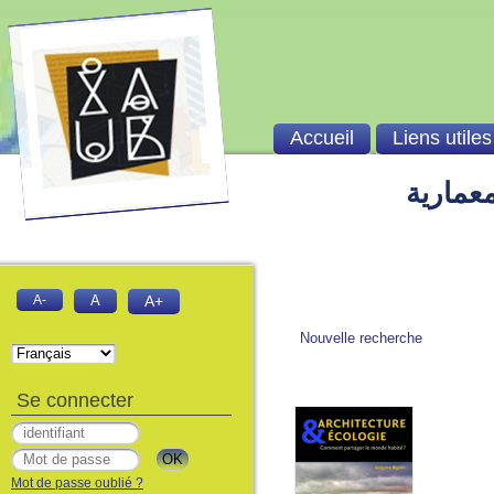
Accueil
Liens utiles
معمارية
A-
A
A+
Nouvelle recherche
Se connecter
Mot de passe oublié ?