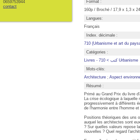
Format :
0659753944
contact
160p / Broché / 17,9 x 1,3 x 2
Langues:
Français
Index. décimale :
710 (Urbanisme et art du pays
Catégories :
Livres - كتب > 710 Urbanisme
Mots-clés:
Architecture
;
Aspect environn
Résumé :
Primé au Grand Prix du livre d'
La crise écologique à laquelle 
progressivement à différents éc
de l'harmonie entre l'homme et 
Positions théoriques des uns
auquel les architectes sont e
? Sur quelles valeurs repose l
nouvelles ? Quel regard l'archite