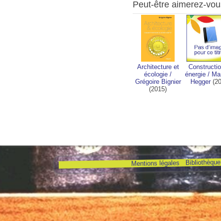
Peut-être aimerez-vou
Architecture et
Constructio
écologie
/
énergie
/
Ma
Grégoire Bignier
Hegger
(20
(2015)
Bibliothèque 
Mentions légales