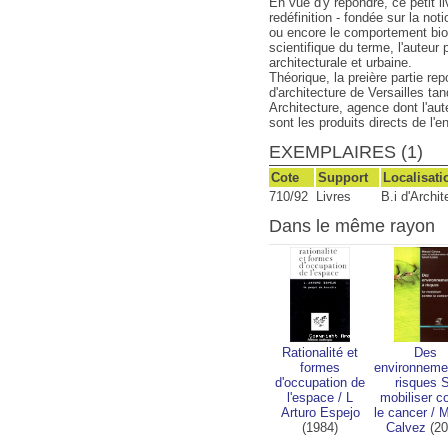
En vue d'y répondre, ce petit li
redéfinition - fondée sur la no
ou encore le comportement biod
scientifique du terme, l'auteu
architecturale et urbaine.
Théorique, la preière partie rep
d'architecture de Versailles ta
Architecture, agence dont l'aut
sont les produits directs de l'
EXEMPLAIRES (1)
Cote
Support
Localisati
710/92
Livres
B.i d'Archi
Dans le même rayon
Rationalité et
Des
formes
environnemen
d'occupation de
risques 
l'espace
/
L
mobiliser c
Arturo Espejo
le cancer
/
M
(1984)
Calvez
(20