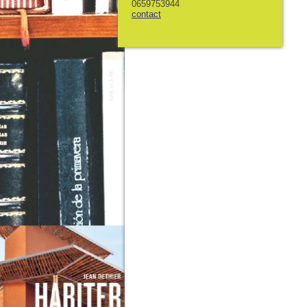
0659753944
contact