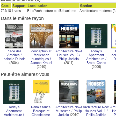
Cote
Support
Localisation
Section
724/18
Livres
B.i d'Architecture et d'Urbanisme
Architecture moderne (à 
Dans le même rayon
Place des
conception et
Architecture Now!
Today's
Victoires
/
fabrication
Houses Vol. 2
/
Apartment
co
Isabelle Dubois
numériques
/
Philip Jodidio
Architecture
/
D
(2004)
Jacobo Krauel
(2011)
Broto, Carles
(2010)
(2006)
Peut-être aimerez-vous
Today's
Renaissance,
Architecture Now!
Architecture Now!
Arc
Apartment
Baroque et
Museums
/
Philip
Houses Vol. 1
/
Ho
Architecture
/
Classicisme.
Jodidio
(2010)
Philip Jodidio
P