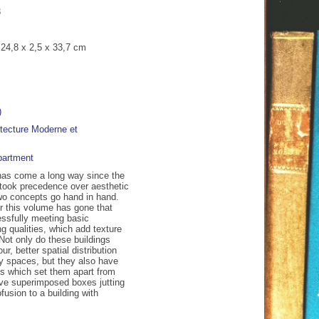
3
/ 24,8 x 2,5 x 33,7 cm
)
partment
has come a long way since the
11:00
12:00
13:00
14:00
15:00
16:00
17:00
 took precedence over aesthetic
two concepts go hand in hand.
r this volume has gone that
C
30°C
31°C
32°C
32°C
33°C
32°C
32°C
ssfully meeting basic
ng qualities, which add texture
 Not only do these buildings
ur, better spatial distribution
 spaces, but they also have
ics which set them apart from
ive superimposed boxes jutting
ofusion to a building with