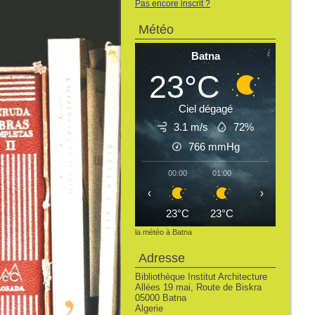
Pas encore inscrit ?
Météo
Batna
23°C
Ciel dégagé
3.1 m/s
72%
766
mmHg
00:00
01:00
02:00
03:
‹
›
23°C
23°C
22°C
21
la météo à Batna
Adresse
Bibliothèque Institut Architecture
Allées 19 mai, Route de Biskra
05000 Batna
Algerie