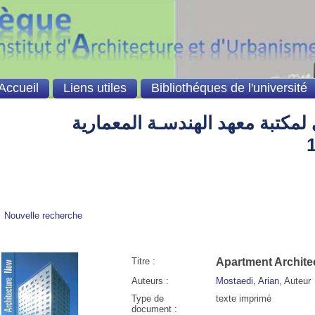
Accueil
Liens utiles
Bibliothéques de l'université
لمكتبة معهد الهندسـة المعمارية
Nouvelle recherche
Titre :
Apartment Archite
Auteurs :
Mostaedi, Arian
, Auteur
Type de
texte imprimé
document :