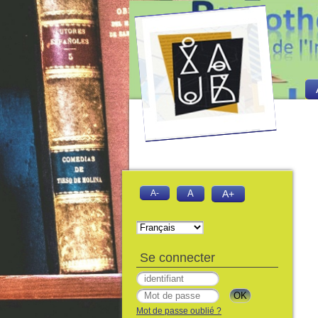
A-
A
A+
Se connecter
Mot de passe oublié ?