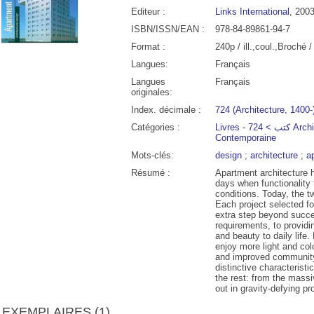
Editeur :
Links International
, 200
ISBN/ISSN/EAN :
978-84-89861-94-7
Format :
240p / ill.,coul.,Broché 
Langues:
Français
Langues
Français
originales:
Index. décimale :
724 (Architecture, 1400-
Catégories :
Livres - كتب > 724 Architecture Moderne et
Contemporaine
Mots-clés:
design
;
architecture
;
a
Résumé :
Apartment architecture 
00
04:00
05:00
06:00
07:00
08:00
09:00
10:00
days when functionality
conditions. Today, the 
Each project selected fo
°C
21°C
20°C
20°C
22°C
24°C
26°C
28°
extra step beyond succe
requirements, to providi
and beauty to daily life.
enjoy more light and colo
and improved community
distinctive characterist
the rest: from the mass
out in gravity-defying pr
EXEMPLAIRES (1)