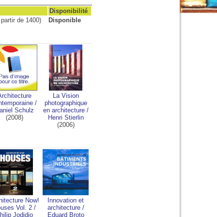
Disponibilité
partir de 1400)
Disponible
Architecture
La Vision
ntemporaine
/
photographique
aniel Schulz
en architecture
/
(2008)
Henri Stierlin
(2006)
hitecture Now!
Innovation et
uses Vol. 2
/
architecture
/
hilip Jodidio
Eduard Broto