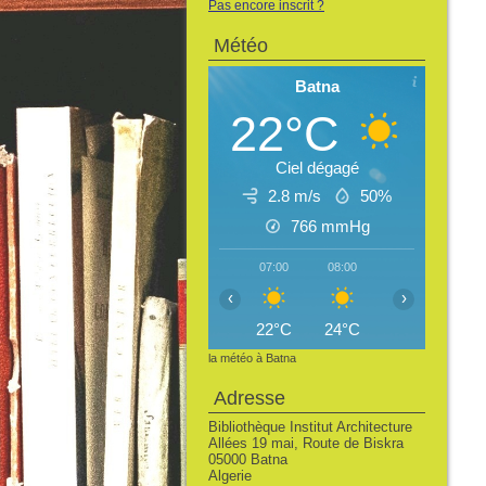
Pas encore inscrit ?
Météo
Batna
22°C
Ciel dégagé
2.8 m/s
50%
766
mmHg
07:00
08:00
09:00
10:
‹
›
22°C
24°C
26°C
28
la météo à Batna
Adresse
Bibliothèque Institut Architecture
Allées 19 mai, Route de Biskra
05000 Batna
Algerie