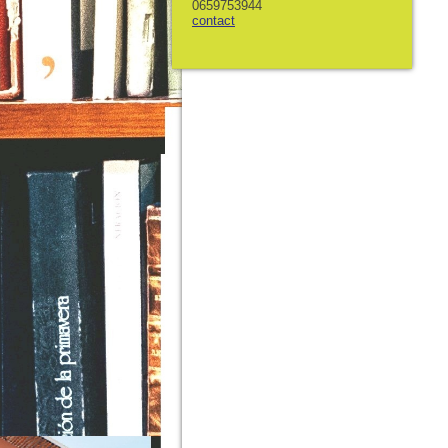
0659753944
contact