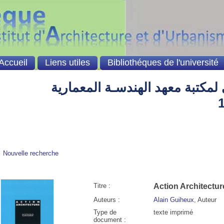
Accueil
Liens utiles
Bibliothéques de l'université
لمكتبة معهد الهندسـة المعمارية
Nouvelle recherche
Titre :
Action Architectur
Auteurs :
Alain Guiheux
, Auteur
Type de
texte imprimé
document :