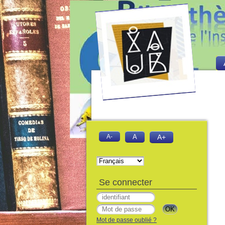
A-
A
A+
Se connecter
Mot de passe oublié ?