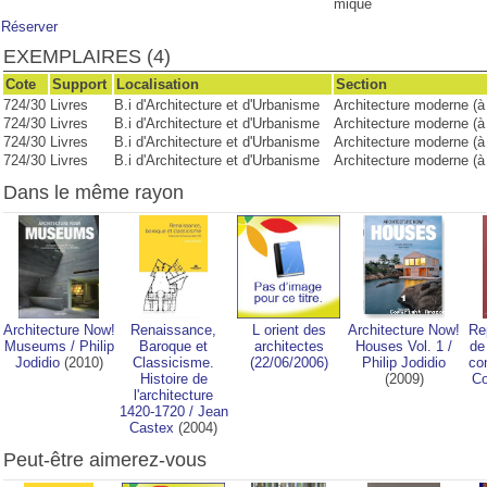
mique
Réserver
EXEMPLAIRES (4)
Cote
Support
Localisation
Section
724/30
Livres
B.i d'Architecture et d'Urbanisme
Architecture moderne (à 
724/30
Livres
B.i d'Architecture et d'Urbanisme
Architecture moderne (à 
724/30
Livres
B.i d'Architecture et d'Urbanisme
Architecture moderne (à 
724/30
Livres
B.i d'Architecture et d'Urbanisme
Architecture moderne (à 
Dans le même rayon
Architecture Now!
Renaissance,
L orient des
Architecture Now!
Re
Museums
/
Philip
Baroque et
architectes
Houses Vol. 1
/
de
Jodidio
(2010)
Classicisme.
(22/06/2006)
Philip Jodidio
co
Histoire de
(2009)
Co
l'architecture
1420-1720
/
Jean
Castex
(2004)
Peut-être aimerez-vous