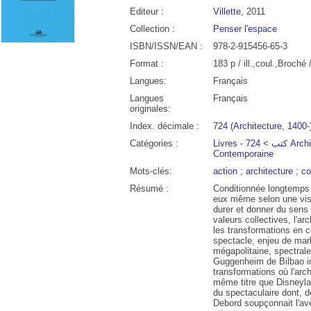
Editeur :
Villette
, 2011
Collection :
Penser l'espace
ISBN/ISSN/EAN :
978-2-915456-65-3
Format :
183 p / ill.,coul.,Broché
Langues:
Français
Langues
Français
originales:
Index. décimale :
724 (Architecture, 1400-
Catégories :
Livres - كتب > 724 Architecture Moderne et
Contemporaine
Mots-clés:
action
;
architecture
;
co
00
11:00
12:00
13:00
14:00
15:00
16:00
17:00
Résumé :
Conditionnée longtemps p
eux même selon une visé
durer et donner du sens
°C
30°C
31°C
32°C
32°C
32°C
32°C
31°
valeurs collectives, l'a
les transformations en c
spectacle, enjeu de mar
mégapolitaine, spectrale
Guggenheim de Bilbao i
transformations où l'arc
même titre que Disneylan
du spectaculaire dont, 
Debord soupçonnait l'a