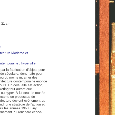
 / 21 cm
)
ntemporaine
;
hypérville
18:00
19:00
20:00
21:00
22:00
23:00
00:00
ar la fabrication d'objets pour
e séculaire, donc faite pour
 ou du moins incarner des
C
30°C
29°C
27°C
26°C
25°C
24°C
23°C
rchitecture contemporaine énonce
ours. En cela, elle est action,
keting tout autant que
 ou hyper. À lui seul, le musée
ncarne ce processus de
hitecture devient événement au
d, une stratégie de l'action et
dès les années 1960, Guy
vènement. Surenchère écono­