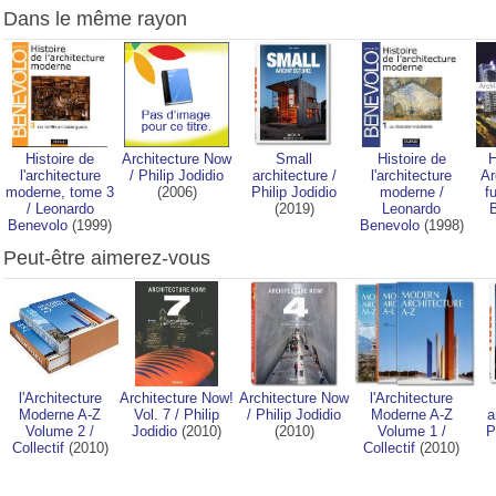
Dans le même rayon
Histoire de
Architecture Now
Small
Histoire de
H
l'architecture
/
Philip Jodidio
architecture
/
l'architecture
Ar
moderne, tome 3
(2006)
Philip Jodidio
moderne
/
f
/
Leonardo
(2019)
Leonardo
Benevolo
(1999)
Benevolo
(1998)
Peut-être aimerez-vous
l'Architecture
Architecture Now!
Architecture Now
l'Architecture
Moderne A-Z
Vol. 7
/
Philip
/
Philip Jodidio
Moderne A-Z
a
Volume 2
/
Jodidio
(2010)
(2010)
Volume 1
/
P
Collectif
(2010)
Collectif
(2010)