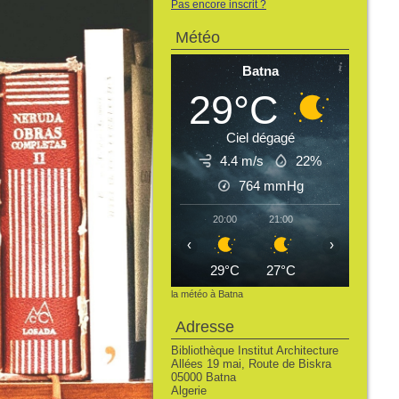
Pas encore inscrit ?
Météo
Batna
29°C
Ciel dégagé
4.4 m/s
22%
764
mmHg
20:00
21:00
22:00
23:
‹
›
29°C
27°C
26°C
25
la météo à Batna
Adresse
Bibliothèque Institut Architecture
Allées 19 mai, Route de Biskra
05000 Batna
Algerie