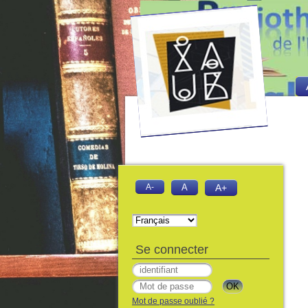
A-
A
A+
Se connecter
Mot de passe oublié ?