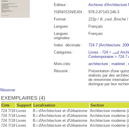
Editeur :
Archives d'Architecture
ISBN/ISSN/EAN :
978-2-87143-246-3
Format :
222p / ill.,coul.,Broché 
Langues:
Français
Langues
Français
originales:
Index. décimale :
724.7 (Architecture: 2000
Catégories :
Livres - كتب > 724 Architecture Moderne et
Contemporaine > 724.7 A
Mots-clés:
architecture
;
matériel
;
Résumé :
Présentation d'une quin
00
00:00
01:00
02:00
03:00
04:00
05:00
06:00
réalisés par des architec
de renommée internationa
distingue par leur reche
°C
24°C
23°C
22°C
22°C
22°C
21°C
21°
Réserver
EXEMPLAIRES (4)
Cote
Support
Localisation
Section
724.7/18
Livres
B.i d'Architecture et d'Urbanisme
Architecture moderne (à
724.7/18
Livres
B.i d'Architecture et d'Urbanisme
Architecture moderne (à
724.7/18
Livres
B.i d'Architecture et d'Urbanisme
Architecture moderne (à
724.7/18
Livres
B.i d'Architecture et d'Urbanisme
Architecture moderne (à