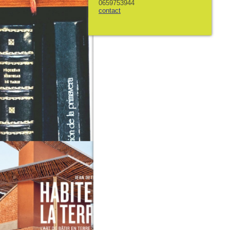
0659753944
contact