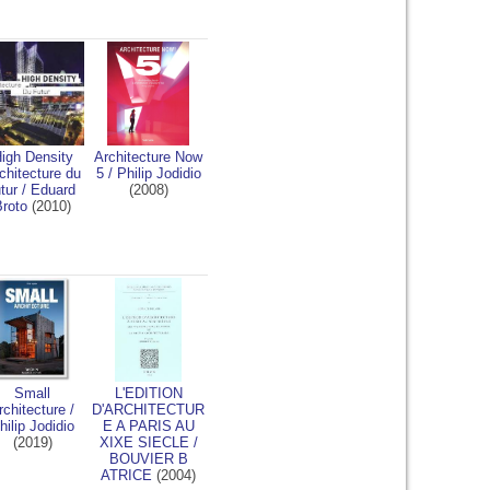
igh Density
Architecture Now
chitecture du
5
/
Philip Jodidio
utur
/
Eduard
(2008)
Broto
(2010)
Small
L'EDITION
rchitecture
/
D'ARCHITECTUR
hilip Jodidio
E A PARIS AU
(2019)
XIXE SIECLE
/
BOUVIER B
ATRICE
(2004)