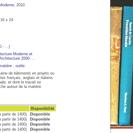
 Moderne
, 2010
/ 16 x 24
 - ...)
rchitecture 2000- ...
matière
;
outile
zaine de bâtiments en projets ou
07:00
08:00
09:00
10:00
11:00
12:00
13:00
tes français, anglais et italiens
le, et dont le travail se
rche autour de la matière.
C
23°C
28°C
30°C
32°C
34°C
35°C
35°C
Disponibilité
 partir de 1400)
Disponible
 partir de 1400)
Disponible
 partir de 1400)
Disponible
 partir de 1400)
Disponible