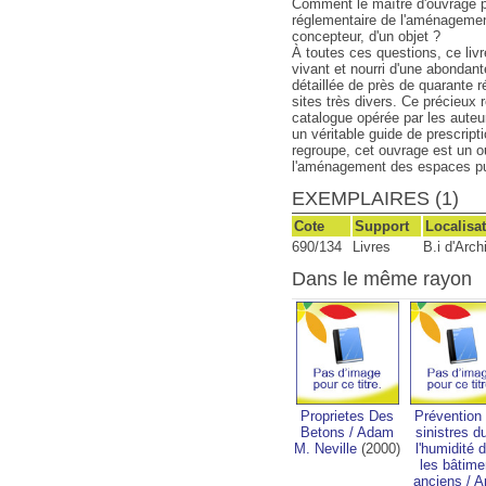
Comment le maître d'ouvrage pe
réglementaire de l'aménagement
concepteur, d'un objet ?
À toutes ces questions, ce liv
vivant et nourri d'une abondan
détaillée de près de quarante r
sites très divers. Ce précieux 
catalogue opérée par les auteu
un véritable guide de prescripti
regroupe, cet ouvrage est un ou
l'aménagement des espaces pu
EXEMPLAIRES (1)
Cote
Support
Localisa
690/134
Livres
B.i d'Arch
Dans le même rayon
Proprietes Des
Prévention
Betons
/
Adam
sinistres d
M. Neville
(2000)
l'humidité 
les bâtime
anciens
/
A