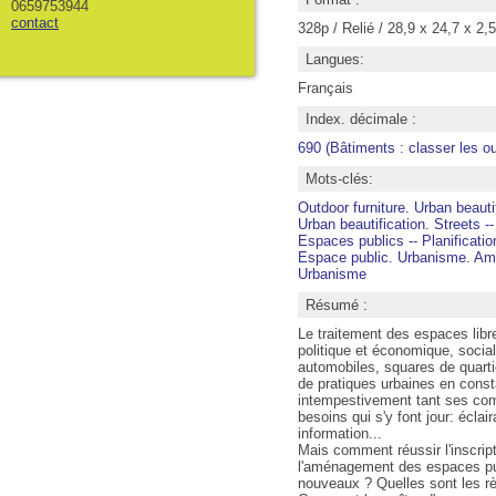
0659753944
contact
328p / Relié / 28,9 x 24,7 x 2,
Langues:
Français
Index. décimale :
690 (Bâtiments : classer les o
Mots-clés:
Outdoor furniture. Urban beautif
Urban beautification. Streets --
Espaces publics -- Planificatio
Espace public. Urbanisme. Ame
Urbanisme
Résumé :
Le traitement des espaces libr
politique et économique, social
automobiles, squares de quarti
de pratiques urbaines en consta
intempestivement tant ses comb
besoins qui s'y font jour: écla
information...
Mais comment réussir l'inscri
l'aménagement des espaces publ
nouveaux ? Quelles sont les règ