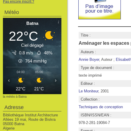
Pas encore inscrit ?
Météo
Batna
22°C
Titre :
Aménager les espaces p
Ciel dégagé
Auteurs :
0.8 m/s
48%
Annie Boyer
, Auteur ;
Elisabet
764
mmHg
Type de document :
04:00
05:00
06:00
07:00
08:00
09:00
10
texte imprimé
‹
›
Editeur :
22°C
21°C
21°C
23°C
28°C
30°C
3
Le Moniteur
, 2001
la météo à Batna
Collection :
Adresse
Techniques de conception
Bibliothèque Institut Architecture
ISBN/ISSN/EAN :
Allées 19 mai, Route de Biskra
978-2-281-19084-7
05000 Batna
Algerie
Format :