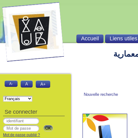
Accueil
Liens utiles
معمارية
A-
A
A+
Nouvelle recherche
Se connecter
Mot de passe oublié ?