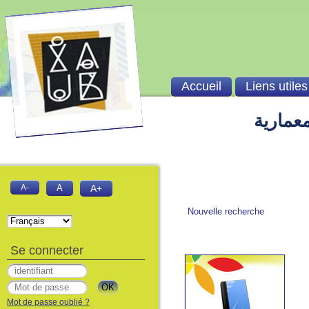
Accueil
Liens utiles
معمارية
A-
A
A+
Nouvelle recherche
Se connecter
Mot de passe oublié ?