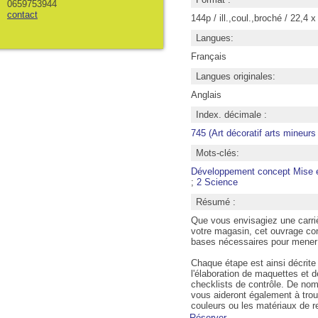
0659753944
contact
144p / ill.,coul.,broché / 22,4 
Langues:
Français
Langues originales:
Anglais
Index. décimale :
745 (Art décoratif arts mineurs :
Mots-clés:
Développement concept Mise en
;
2 Science
Résumé :
Que vous envisagiez une carriè
votre magasin, cet ouvrage con
bases nécessaires pour mener à
Chaque étape est ainsi décrite 
l'élaboration de maquettes et 
checklists de contrôle. De nomb
vous aideront également à trou
couleurs ou les matériaux de 
Réserver