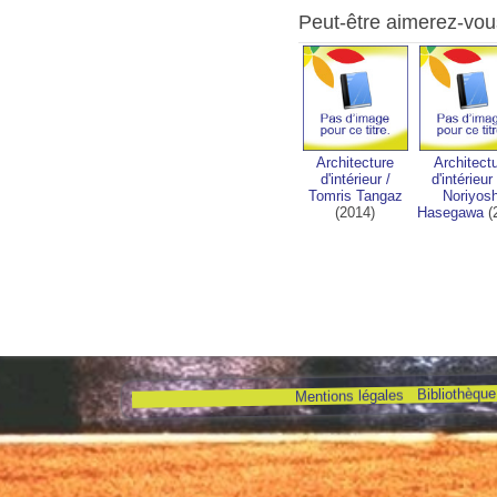
Peut-être aimerez-vou
Architecture
Architect
d'intérieur
/
d'intérieur
Tomris Tangaz
Noriyosh
(2014)
Hasegawa
(
Bibliothèque 
Mentions légales