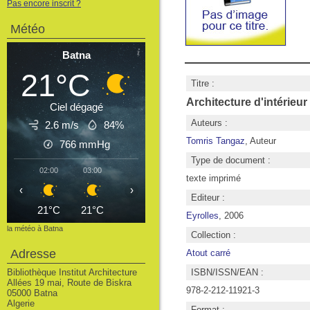
Pas encore inscrit ?
Météo
Batna
21°C
Titre :
Architecture d'intérieur
Ciel dégagé
Auteurs :
2.6 m/s
84%
Tomris Tangaz
, Auteur
766
mmHg
Type de document :
02:00
03:00
04:00
05:00
06:00
07:00
08
texte imprimé
‹
›
Editeur :
21°C
21°C
20°C
20°C
19°C
21°C
2
Eyrolles
, 2006
la météo à Batna
Collection :
Adresse
Atout carré
Bibliothèque Institut Architecture
ISBN/ISSN/EAN :
Allées 19 mai, Route de Biskra
978-2-212-11921-3
05000 Batna
Algerie
Format :