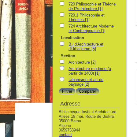
720 Philosophie et Théorie
de l'Architecture
[1]
720.1 Philosophie et
Théories
[1]
724 Architecture Moderne
et Contemporaine
[1]
Localisation
B.i d'Architecture et
d'Urbanisme
[5]
Section
Architecture
[2]
Architecture moderne (à
partir de 1400)
[1]
Urbanisme et art du
paysage
[2]
Adresse
Bibliothèque Institut Architecture
Allées 19 mai, Route de Biskra
05000 Batna
Algerie
0659753944
contact