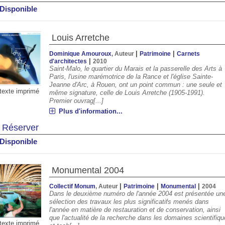
Disponible
Louis Arretche
|
|
Dominique Amouroux
, Auteur
Patrimoine
Carnets
|
d'architectes
2010
Saint-Malo, le quartier du Marais et la passerelle des Arts à
Paris, l'usine marémotrice de la Rance et l'église Sainte-
Jeanne d'Arc, à Rouen, ont un point commun : une seule et
texte imprimé
même signature, celle de Louis Arretche (1905-1991).
Premier ouvrag[...]
Plus d'information...
Réserver
Disponible
Monumental 2004
|
|
|
Collectif Monum
, Auteur
Patrimoine
Monumental
2004
Dans le deuxième numéro de l'année 2004 est présentée un
sélection des travaux les plus significatifs menés dans
l'année en matière de restauration et de conservation, ainsi
que l'actualité de la recherche dans les domaines scientifiqu
texte imprimé