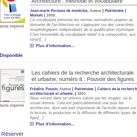
Architecture : méthode et vocabulaire
|
|
Jean-marie Perouse de montclos
, Auteur
Patrimoine
|
Monum
2000
Ce vocabulaire présente les termes normalisés propres au
domaine de l'architecture en s'appuyant sur des caractères
texte imprimé
morphologiques indépendants de la qualification stylistique.
C'est l'ensemble du vocabulaire relatif à la composition, aux
struct[...]
Plus d'information...
Disponible
Les cahiers de la recherche architecturale
et urbaine, numéro 8 : Pouvoir des figures
|
|
Frédéric Pousin
, Auteur
Patrimoine
Cahiers de la recherc
|
architecturale et urbaine.
2001
Nous vivons dans un univers saturé par les images, où le
visuel domine. Cela est particulièrement vrai pour les
texte imprimé
architectes, dont une part importante de l'activité repose sur
la lecture, la production et la diffusion de différents types de
figur[...]
Plus d'information...
Réserver