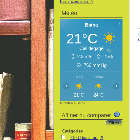
Pas encore inscrit ?
Météo
Batna
21°C
Ciel dégagé
2.9 m/s
75%
766
mmHg
07:00
08:00
09:00
10:
‹
›
21°C
24°C
26°C
28
la météo à Batna
Affiner ou comparer
Catégories
710 Urbanisme
[2]