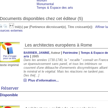
Monum
Monumental
Temps & Espace des arts
Documents disponibles chez cet éditeur (
5
)
trié(s) par
(Pertinence décroissant(e), Titre croissant(e))
Affiner l
sources externes
Les architectes européens à Rome
|
|
BARRIER, JANINE
, Auteur
Patrimoine
Temps & Espace d
|
arts
2005
00
11:00
12:00
13:00
14:00
15:00
16:00
17:00
Dans les années 1730-1740, la " rocaille " connaît en Franc
un épanouissement sans pareil, et tous les intérieurs se
texte imprimé
couvrent d'une débauche d'ornements dissymétriques alliant
le minéral et le végétal. Mais les réactions ne tardent pas.
°C
30°C
31°C
32°C
32°C
33°C
32°C
32°
Des thé[...]
Plus d'information...
Réserver
Disponible