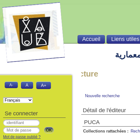
Accueil
Liens utiles
معمارية
' institut d'architecture
A-
A
A+
Nouvelle recherche
Détail de l'éditeur
Se connecter
PUCA
Collections rattachées :
Rech
Mot de passe oublié ?