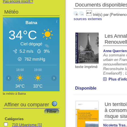
Pas encore inscrit ?
Documents disponibles 
Météo
trié(s) par
(Pertinenc
sources externes
Batna
34°C
Les Annal
Renouvel
Ciel dégagé
5.2 m/s
9%
Anne Querrien
Au sommaire n
762
mmHg
urbain en Fra
renouvellement
texte imprimé
Reconstruire l
18:00
19:00
20:00
21:00
22:00
23:00
00
Emelianoff) ; L
‹
›
Plus d'inf
34°C
33°C
30°C
29°C
28°C
27°C
2
Disponible
la météo à Batna
Un territo
Affiner ou comparer
à consom
risque si
Catégories
710 Urbanisme
[1]
Nicoletta Tras