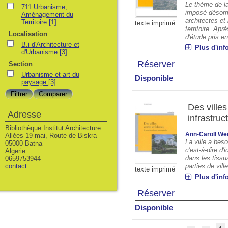
Le thème de la 
711 Urbanisme,
imposé désorm
Aménagement du
architectes et 
Territoire
[1]
texte imprimé
territoire. Ap
Localisation
d'étude pris en
B.i d'Architecture et
Plus d'inf
d'Urbanisme
[3]
Réserver
Section
Urbanisme et art du
Disponible
paysage
[3]
Des villes
Adresse
infrastruc
Bibliothèque Institut Architecture
Ann-Caroll We
Allées 19 mai, Route de Biskra
La ville a beso
05000 Batna
c'est-à-dire d'
Algerie
dans les tissus
0659753944
contact
parties de vill
texte imprimé
Plus d'inf
Réserver
Disponible