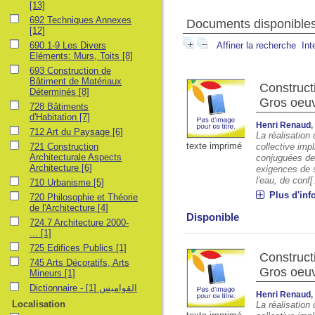
[13]
692 Techniques Annexes
Documents disponibles 
[12]
690.1-9 Les Divers
Affiner la recherche
Int
Eléments: Murs, Toits
[8]
693 Construction de
Bâtiment de Matériaux
Construct
Déterminés
[8]
Gros oeuv
728 Bâtiments
d'Habitation
[7]
Henri Renaud
712 Art du Paysage
[6]
La réalisation 
texte imprimé
721 Construction
collective imp
Architecturale Aspects
conjuguées de 
Architecture
[6]
exigences de st
l'eau, de conf[.
710 Urbanisme
[5]
Plus d'inf
720 Philosophie et Théorie
de l'Architecture
[4]
Disponible
724.7 Architecture 2000-
...
[1]
725 Edifices Publics
[1]
Construct
745 Arts Décoratifs, Arts
Gros oeuv
Mineurs
[1]
[1]
Dictionnaire - القواميس
Henri Renaud
Localisation
La réalisation 