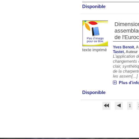
Disponible
Dimension
assemblag
de l'Euroc
Yves Benoit
, 
texte imprimé
Tastet
, Auteur
L'application 
changements d
clair, synthét
de la charpent
les assem[...]
Plus d'inf
Disponible
1