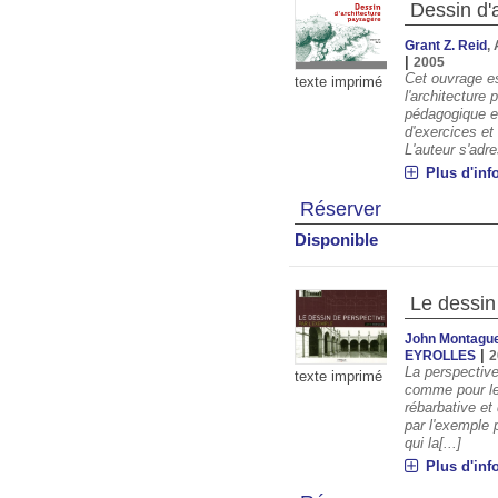
Dessin d'
Grant Z. Reid
,
|
2005
Cet ouvrage es
texte imprimé
l'architecture
pédagogique et
d'exercices e
L'auteur s'adre
Plus d'inf
Réserver
Disponible
Le dessin
John Montagu
|
EYROLLES
2
La perspective
texte imprimé
comme pour le 
rébarbative et 
par l'exemple
qui la[...]
Plus d'inf