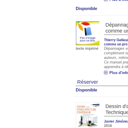
Disponible
Dépannage
comme un
Thierry Gallau
comme un pro
Dépannages et 
texte imprimé
complément idé
auteurs, même 
Ce manuel prat
apprendra à ide
Plus d'inf
Réserver
Disponible
Dessin d'a
Technique
Javier Jiméne
2016