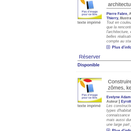
architectu
Pierre Fabre
, 
Thierry
, Illust
Tout en couleu
texte imprimé
que la rencontr
l'architecture,
belles réalisa
compte au stad
Plus d'inf
Réserver
Disponible
Construir
zômes, ke
Evelyne Adam
|
Auteur
Eyrol
Les constructi
texte imprimé
types d'habita
connaissance 
mais aussi dur
une large part [
Plus d'inf