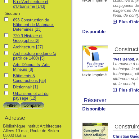
texte imprimé
collective imp
B.i d'Architecture et
conjuguées de 
d'Urbanisme
[143]
exigences de st
Section
l'eau, de conf[.
693 Construction de
Plus d'inf
Bâtiment de Matériaux
Déterminés
[23]
Disponible
720.9 Histoire et
Géographie
[2]
Architecture
[27]
Construct
Architecture moderne (à
partir de 1400)
[5]
Yves Benoit
, 
La maison à os
Arts Décoratifs, Arts
technique la p
Mineurs
[8]
techniques, ell
texte imprimé
Bâtiments &
différents sty
Constructions
[65]
de la constr[...
Dictionnair
[1]
Plus d'inf
Urbanisme et art du
paysage
[12]
Réserver
Disponible
Adresse
Construire
Bibliothèque Institut Architecture
Allées 19 mai, Route de Biskra
05000 Batna
Christian Gué