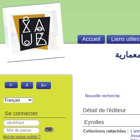
Accueil
Liens utiles
معمارية
A-
A
A+
Nouvelle recherche
Détail de l'éditeur
Se connecter
Eyrolles
Collections rattachées :
L'art
Atout
Mot de passe oublié ?