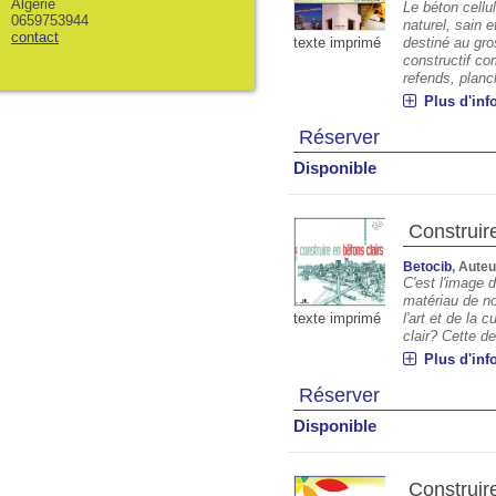
Algerie
Le béton cellu
0659753944
naturel, sain e
contact
texte imprimé
destiné au gr
constructif co
refends, planch
Plus d'inf
Réserver
Disponible
Construir
Betocib
, Aute
C'est l'image d
matériau de no
texte imprimé
l'art et de la
clair? Cette d
Plus d'inf
Réserver
Disponible
Construire