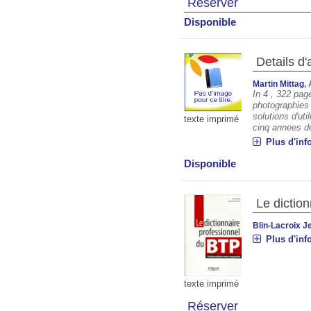
Réserver
Disponible
Details d'
Martin Mittag
,
In 4 , 322 page
photographies 
solutions d'uti
texte imprimé
cinq annees de
Plus d'inf
Disponible
Le dictio
Blin-Lacroix J
Plus d'inf
texte imprimé
Réserver