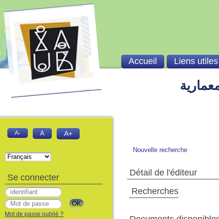
Accueil
Liens utiles
معمارية
A-
A
A+
Nouvelle recherche
Détail de l'éditeur
Se connecter
Recherches
Mot de passe oublié ?