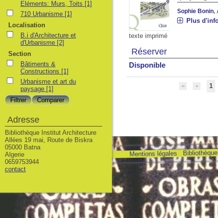
Eléments: Murs, Toits
[1]
Sophie Bonin
,
710 Urbanisme
[1]
Plus d'inf
Localisation
B.i d'Architecture et
texte imprimé
d'Urbanisme
[2]
Réserver
Section
Bâtiments &
Disponible
Constructions
[1]
Urbanisme et art du
1
paysage
[1]
Adresse
Bibliothèque Institut Architecture
Allées 19 mai, Route de Biskra
05000 Batna
Bibliothèque 
Mentions légales
Algerie
0659753944
contact