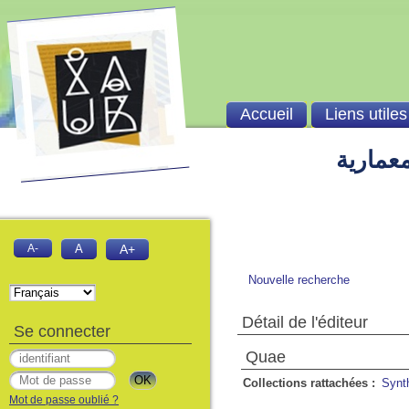
Accueil
Liens utiles
معمارية
A-
A
A+
Nouvelle recherche
Détail de l'éditeur
Se connecter
Quae
Collections rattachées :
Synt
Mot de passe oublié ?