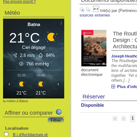
Documents disponibles 
Pas encore inscrit ?
trié(s) par
(Pertinenc
Météo
sources externes
Batna
21°C
The Routl
Design : 
Architectu
Ciel dégagé
2.6 m/s
84%
Joseph Heathc
The Routledge
766
mmHg
the multifacete
document
lens of archite
électronique
together. Yet 
02:00
03:00
04:00
05:00
06:00
07:00
08
others,[...]
‹
›
Plus d'inf
21°C
21°C
20°C
20°C
19°C
21°C
2
Réserver
la météo à Batna
Disponible
Affiner ou comparer
1
Localisation
B.i d'Architecture et