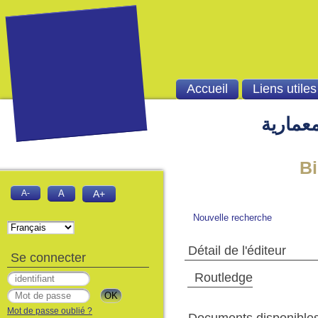
Accueil
Liens utiles
معمارية
Bie
A-
A
A+
Nouvelle recherche
Détail de l'éditeur
Se connecter
‎ Routledge
Mot de passe oublié ?