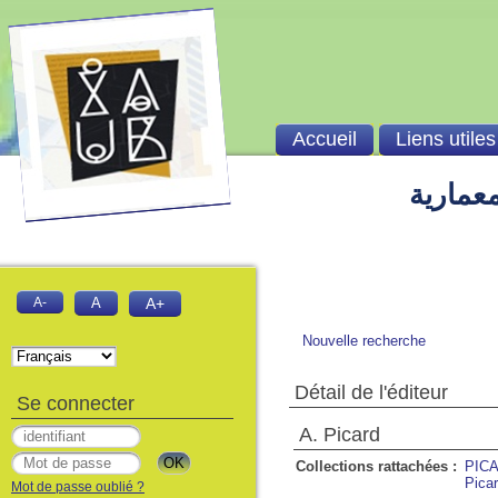
Accueil
Liens utiles
معمارية
A-
A
A+
Nouvelle recherche
Détail de l'éditeur
Se connecter
A. Picard
Collections rattachées :
PIC
Picar
Mot de passe oublié ?