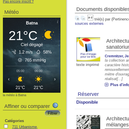
Pas encore inscrit ?
Documents disponibles 
Météo
trié(s) par
(Pertinenc
Batna
sources externes
21°C
Architect
Ciel dégagé
sanatoriu
1.2 m/s
58%
Cremnitzer, J
765
mmHg
la collection 
texte imprimé
caractère histo
renouvellement
05:00
06:00
07:00
08:00
09:00
10:00
11
mètre d'ouvrage
‹
›
réalisat[...]
Plus d'inf
21°C
21°C
23°C
26°C
28°C
30°C
3
Réserver
la météo à Batna
Disponible
Affiner ou comparer
Architect
Catégories
mélanges 
711 Urbanisme,