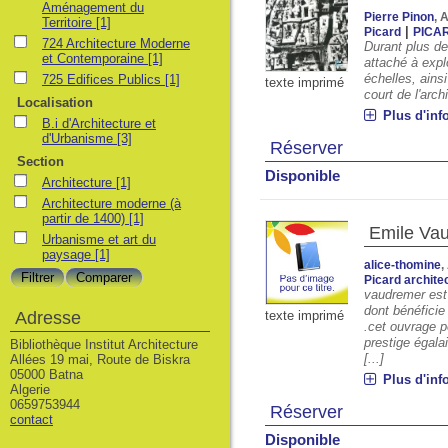
Aménagement du
Pierre Pinon
, 
Territoire
[1]
|
Picard
PICA
724 Architecture Moderne
Durant plus de
et Contemporaine
[1]
attaché à explo
échelles, ains
725 Edifices Publics
[1]
texte imprimé
court de l'arch
Localisation
Plus d'inf
B.i d'Architecture et
d'Urbanisme
[3]
Réserver
Section
Disponible
Architecture
[1]
Architecture moderne (à
partir de 1400)
[1]
Emile Va
Urbanisme et art du
paysage
[1]
alice-thomine
,
Picard archite
vaudremer est 
dont bénéficie 
Adresse
texte imprimé
.cet ouvrage pe
prestige égala
Bibliothèque Institut Architecture
[...]
Allées 19 mai, Route de Biskra
05000 Batna
Plus d'inf
Algerie
0659753944
Réserver
contact
Disponible