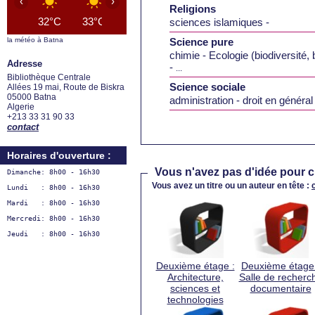
‹
›
Religions
32°C
33°C
34°C
34°C
34°C
34°C
3
sciences islamiques
la météo à Batna
Science pure
chimie
Ecologie (biodiversité,
Adresse
...
Bibliothèque Centrale
Science sociale
Allées 19 mai, Route de Biskra
05000 Batna
administration
droit en général
Algerie
+213 33 31 90 33
contact
Horaires d'ouverture :
Vous n'avez pas d'idée pour ch
Dimanche: 8h00 - 16h30
Vous avez un titre ou un auteur en tête :
Lundi   : 8h00 - 16h30
Mardi   : 8h00 - 16h30
Mercredi: 8h00 - 16h30
Jeudi   : 8h00 - 16h30
Deuxième étage :
Deuxième étage 
Architecture,
Salle de recherc
sciences et
documentaire
technologies