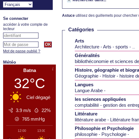
Rechercher dans...
Astuce
utilisez des guillemets pour chercher 
Se connecter
accéder à votre compte de
lecteur
Catégories
Arts
Architecture
Arts
sports
...
Mot de passe oublié ?
Généralités
bibliothéconomie et sciences de
Météo
Histoire, géographie et biogr
Batna
Géographie
Histoir
histoire d
32°C
Langues
Langue Arabe
Ciel dégagé
les sciences appliquées
comptabilité
gestion des entre
3.9 m/s
22%
Littérature
765
mmHg
littérature arabe
Littérature fra
Philosophie et Psychologie
12:00
13:00
14:00
15:00
16:00
17:00
18
philosophie
Psychologie