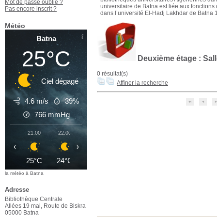
Mot de passe oublié ?
universitaire de Batna est liée aux fonctions
Pas encore inscrit ?
dans l’université El-Hadj Lakhdar de Batna 1
Météo
Batna
25°C
Deuxième étage : Sal
0 résultat(s)
Ciel dégagé
Affiner la recherche
4.6 m/s
39%
766
mmHg
21:00
22:00
23:00
00:00
01:00
02:00
03
‹
›
25°C
24°C
23°C
22°C
22°C
21°C
2
la météo à Batna
Adresse
Bibliothèque Centrale
Allées 19 mai, Route de Biskra
05000 Batna