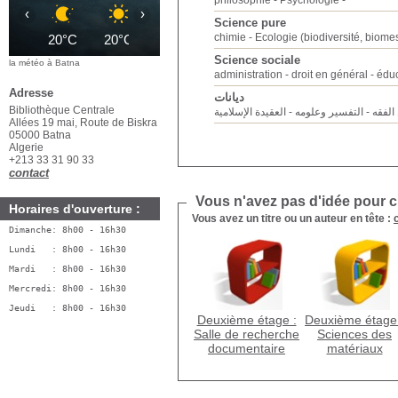
philosophie
Psychologie
‹
›
Science pure
chimie
Ecologie (biodiversité, biomes
20°C
20°C
22°C
24°C
26°C
28°C
3
Science sociale
la météo à Batna
administration
droit en général
éduc
Adresse
ديانات
Bibliothèque Centrale
الفقه
التفسير وعلومه
العقيدة الإسلامية
Allées 19 mai, Route de Biskra
05000 Batna
Algerie
+213 33 31 90 33
contact
Vous n'avez pas d'idée pour ch
Horaires d'ouverture :
Vous avez un titre ou un auteur en tête :
Dimanche: 8h00 - 16h30
Lundi   : 8h00 - 16h30
Mardi   : 8h00 - 16h30
Mercredi: 8h00 - 16h30
Jeudi   : 8h00 - 16h30
Deuxième étage :
Deuxième étage 
Salle de recherche
Sciences des
documentaire
matériaux