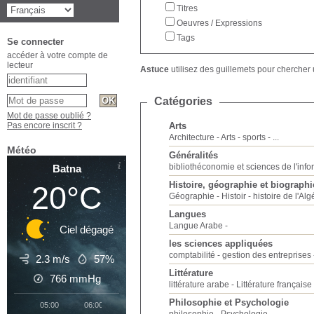
Titres
Oeuvres / Expressions
Tags
Se connecter
accéder à votre compte de
lecteur
Astuce
utilisez des guillemets pour chercher 
Catégories
Mot de passe oublié ?
Pas encore inscrit ?
Arts
Architecture
Arts
sports
...
Météo
Généralités
bibliothéconomie et sciences de l'inf
Batna
Histoire, géographie et biographi
20°C
Géographie
Histoir
histoire de l'Alg
Langues
Langue Arabe
Ciel dégagé
les sciences appliquées
comptabilité
gestion des entreprises
2.3 m/s
57%
Littérature
766
mmHg
littérature arabe
Littérature française
Philosophie et Psychologie
05:00
06:00
07:00
08:00
09:00
10:00
11