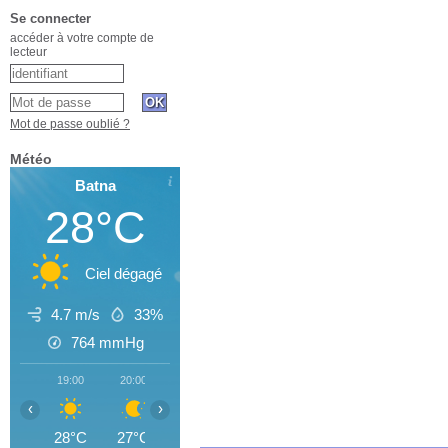
Se connecter
accéder à votre compte de
lecteur
Mot de passe oublié ?
Météo
Batna
28°C
Ciel dégagé
4.7 m/s
33%
764
mmHg
19:00
20:00
21:00
22:00
23:00
00:00
01
‹
›
28°C
27°C
26°C
25°C
24°C
23°C
2