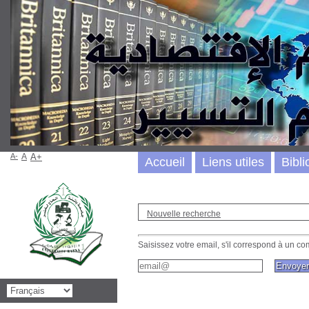
A-
A
A+
Accueil
Liens utiles
Bibli
Nouvelle recherche
Saisissez votre email, s'il correspond à un com