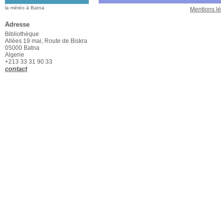
la météo à Batna
Mentions l
Adresse
Bibliothèque
Allées 19 mai, Route de Biskra
05000 Batna
Algerie
+213 33 31 90 33
contact