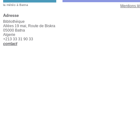
la météo à Batna
Mentions l
Adresse
Bibliothèque
Allées 19 mai, Route de Biskra
05000 Batna
Algerie
+213 33 31 90 33
contact