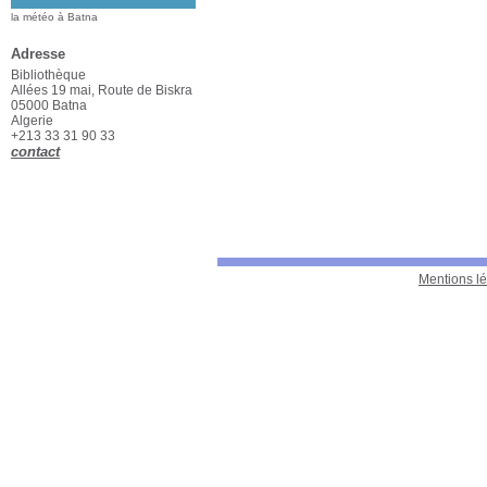
la météo à Batna
Adresse
Bibliothèque
Allées 19 mai, Route de Biskra
05000 Batna
Algerie
+213 33 31 90 33
contact
Mentions l