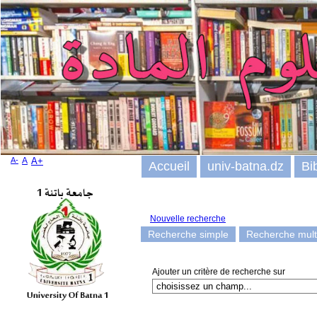
A-
A
A+
Accueil
univ-batna.dz
Bi
Nouvelle recherche
Recherche simple
Recherche multi
Ajouter un critère de recherche sur