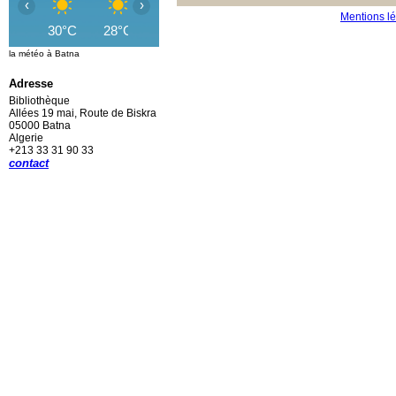
‹
›
Mentions l
30°C
28°C
27°C
25°C
24°C
23°C
2
la météo à Batna
Adresse
Bibliothèque
Allées 19 mai, Route de Biskra
05000 Batna
Algerie
+213 33 31 90 33
contact