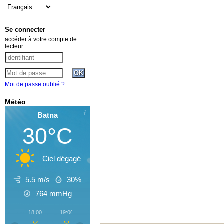
Se connecter
accéder à votre compte de
lecteur
Mot de passe oublié ?
Météo
Batna
30°C
Ciel dégagé
5.5 m/s
30%
764
mmHg
18:00
19:00
20:00
21:00
22:00
23:00
00