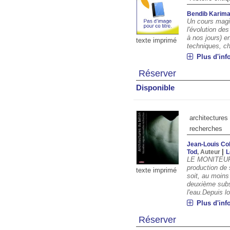
Bendib Karim
Un cours magist
l'évolution de
à nos jours) e
texte imprimé
techniques, c
Plus d'inf
Réserver
Disponible
architectures
recherches
Jean-Louis Co
|
Tod
, Auteur
L
LE MONITEUR,
production de 
texte imprimé
soit, au moins
deuxième subs
l'eau.Depuis lo
Plus d'inf
Réserver