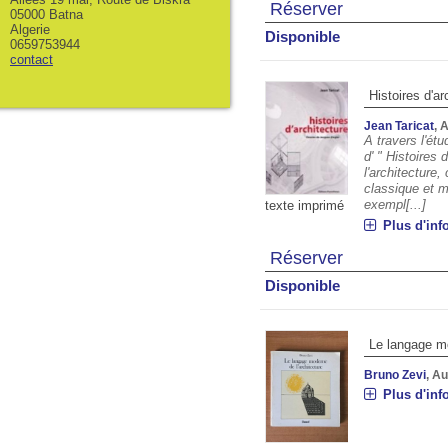
Réserver
05000 Batna
Algerie
Disponible
0659753944
contact
Histoires d'ar
Jean Taricat
, 
A travers l'ét
d' " Histoires 
l'architecture
classique et 
exempl[...]
texte imprimé
Plus d'inf
Réserver
Disponible
Le langage mo
Bruno Zevi
, A
Plus d'inf