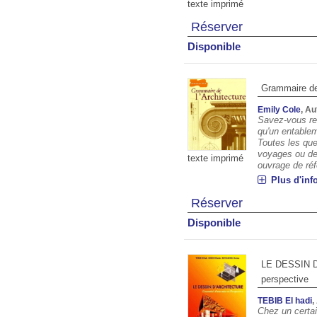
texte imprimé
Réserver
Disponible
Grammaire de 
Emily Cole
, A
Savez-vous re
qu'un entable
Toutes les qu
voyages ou de
texte imprimé
ouvrage de réfé
Plus d'inf
Réserver
Disponible
LE DESSIN D
perspective
TEBIB El hadi
,
Chez un certa