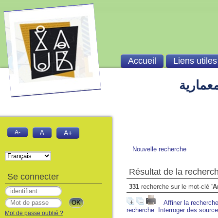
Accueil
Liens utiles
معمارية
A-
A
A+
Nouvelle recherche
Résultat de la recherc
Se connecter
331
recherche sur le mot-clé
'A
Affiner la recherch
recherche
Interroger des sourc
Mot de passe oublié ?