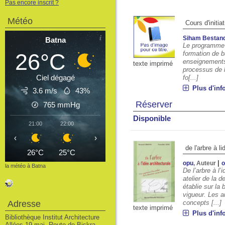
Pas encore inscrit ?
Météo
Cours d'initiat
Siham Bestand
Batna
Le programme d'
26°C
formation de b
enseignements. 
texte imprimé
processus de l
Ciel dégagé
fo[...]
Plus d'inf
3.6 m/s
43%
Réserver
765
mmHg
Disponible
21:00
22:00
23:00
00:00
01:00
02:00
03
‹
›
de l'arbre à l
26°C
25°C
24°C
23°C
22°C
22°C
2
|
opu
, Auteur
la météo à Batna
De l’arbre à l’
atelier de la 
établie sur la
vigueur. Les a
Adresse
concepts [...]
texte imprimé
Plus d'inf
Bibliothèque Institut Architecture
Allées 19 mai, Route de Biskra