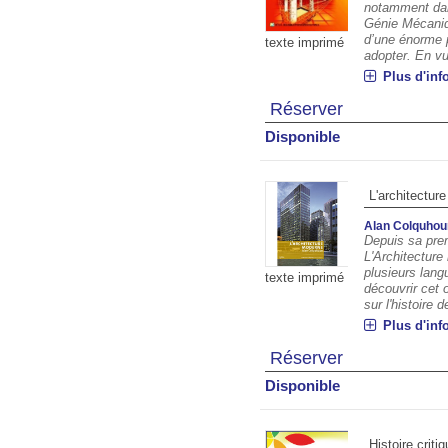
notamment dans
Génie Mécaniq
d’une énorme 
texte imprimé
adopter. En vue
Plus d'inf
Réserver
Disponible
L'architectur
Alan Colquhou
Depuis sa prem
L'Architecture
plusieurs lang
texte imprimé
découvrir cet 
sur l'histoire de
Plus d'inf
Réserver
Disponible
Histoire critiq