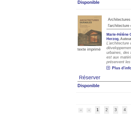
Disponible
Architectures
l'architecture 
Marie-Hélène 
Herzog
, Auteu
L'architecture
développement 
texte imprimé
urbaines, des 
est aux matéri
préservent les 
Plus d'inf
Réserver
Disponible
1
2
3
4