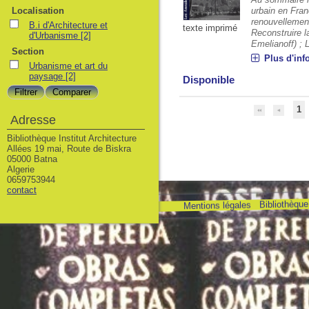
Localisation
urbain en Fra
renouvellement
B.i d'Architecture et
texte imprimé
Reconstruire l
d'Urbanisme
[2]
Emelianoff) ; L
Section
Plus d'inf
Urbanisme et art du
paysage
[2]
Disponible
1
Adresse
Bibliothèque Institut Architecture
Allées 19 mai, Route de Biskra
05000 Batna
Algerie
0659753944
contact
Bibliothèque 
Mentions légales