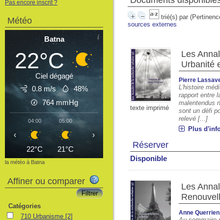
Documents disponibles 
Pas encore inscrit ?
trié(s) par
(Pertinenc
Météo
sources externes
Batna
22°C
Les Annal
Urbanité e
Ciel dégagé
Pierre Lassav
L'histoire méd
0.8 m/s
48%
rapport entre l
764
mmHg
malentendus ni
texte imprimé
sont un défi po
relevé [...]
04:00
05:00
06:00
07:00
08:00
09:00
10
Plus d'inf
‹
›
Réserver
22°C
21°C
21°C
23°C
28°C
30°C
3
Disponible
la météo à Batna
Affiner ou comparer
Les Annal
Renouvel
Catégories
Anne Querrien
710 Urbanisme
[2]
Au sommaire n