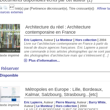
Documents disponibles écrits par cet auteur (
2
)
trié(s) par
(Pertinence décroissant(e), Titre croissant(e))
Affiner l
sources externes
Architecture du réel : Architecture
contemporaine en France
|
|
|
Eric Lapierre
, Auteur
Le Moniteur
Hors collection
2004
Livre sur l’architecture contemporaine en France à partir du
travail de douze agences françaises. Eric Lapierre a passé
une commande à trois artistes photographes qui ne sont pa
texte imprimé
des photographes d’architecture mais qui s’intéressent t[...]
Plus d'information...
00
12:00
13:00
14:00
15:00
16:00
17:00
18:00
Réserver
°C
31°C
32°C
32°C
32°C
32°C
31°C
30°
Disponible
Métropoles en Europe : Lille, Bordeaux,
Kalmar, Salzbourg, Strasbourg...[etc]
Eric Lapierre
, Auteur ;
Pierre Mauroy
, Auteur ;
Barry White
,
texte imprimé
|
|
|
Auteur
Le Moniteur
Hors collection
2004
LA VILLE EUROPÉENNE SUBIT DE PROFONDES