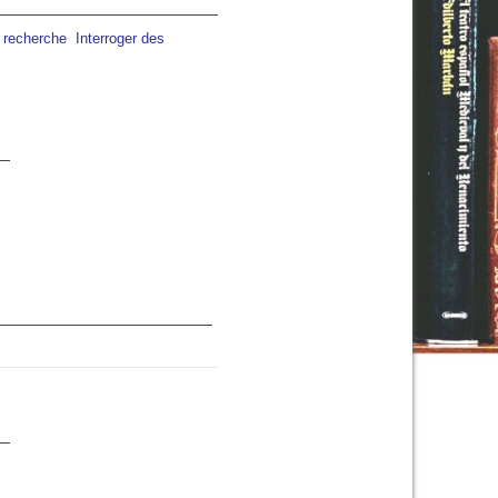
a recherche
Interroger des
s
19:00
20:00
21:00
22:00
23:00
00:00
01:00
C
29°C
27°C
26°C
25°C
24°C
23°C
22°C