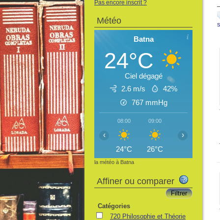
Pas encore inscrit ?
Météo
Batna
24°C
Ciel dégagé
2.6 m/s
42%
767
mmHg
08:00
09:00
10:00
11:
‹
›
24°C
26°C
28°C
30
la météo à Batna
Affiner ou comparer
Catégories
720 Philosophie et Théorie