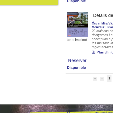
Disponible
Détails 
Óscar Mira Va
|
Moniteur
Pla
22 maisons éc
décryptées La
conception a 
texte imprimé
les maisons in
réglementaires
Plus d'inf
Réserver
Disponible
1
Bibliothèque 