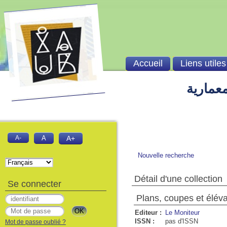
Accueil
Liens utiles
معمارية
A-
A
A+
Nouvelle recherche
Détail d'une collection
Se connecter
Plans, coupes et éléva
Editeur :
Le Moniteur
ISSN :
pas d'ISSN
Mot de passe oublié ?