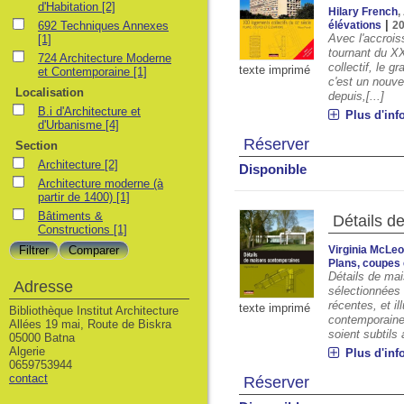
d'Habitation
[2]
Hilary French
,
|
692 Techniques Annexes
élévations
2
Avec l'accrois
[1]
tournant du XX
724 Architecture Moderne
collectif, le g
texte imprimé
et Contemporaine
[1]
c'est un nouve
Localisation
depuis,[...]
B.i d'Architecture et
Plus d'inf
d'Urbanisme
[4]
Réserver
Section
Architecture
[2]
Disponible
Architecture moderne (à
partir de 1400)
[1]
Bâtiments &
Détails 
Constructions
[1]
Virginia McLe
Plans, coupes 
Détails de ma
Adresse
sélectionnées 
récentes, et i
texte imprimé
Bibliothèque Institut Architecture
contemporaines
Allées 19 mai, Route de Biskra
soient subtils a
05000 Batna
Algerie
Plus d'inf
0659753944
contact
Réserver